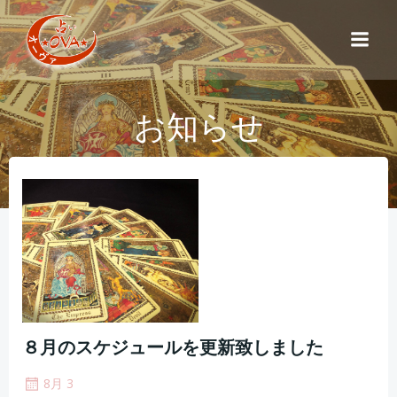
コ
ン
テ
ン
ツ
お知らせ
へ
ス
キ
ッ
プ
８月のスケジュールを更新致しました
8月 3