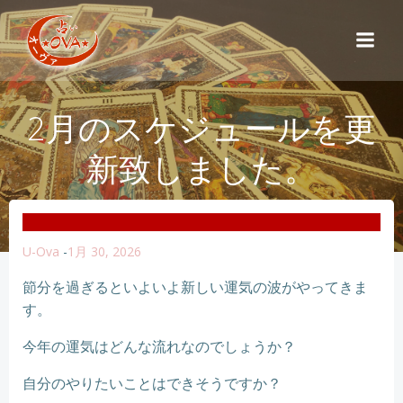
コ
ン
テ
ン
ツ
2月のスケジュールを更
へ
ス
新致しました。
キ
ッ
プ
U-Ova
-
1月 30, 2026
節分を過ぎるといよいよ新しい運気の波がやってきま
す。
今年の運気はどんな流れなのでしょうか？
自分のやりたいことはできそうですか？