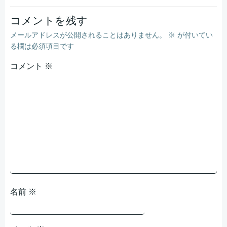
ナ
ナ
ビ
ビ
コメントを残す
メールアドレスが公開されることはありません。
※
が付いてい
ゲ
ゲ
る欄は必須項目です
コメント
ー
※
ー
シ
シ
ョ
ョ
ン
ン
名前
※