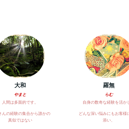
大和
羅無
やまと
らむ
人間は多面的です。
自身の数奇な経験を活か
さんの経験の集合から誰かの
どんな深い悩みにもお客様
真似ではない
添い、