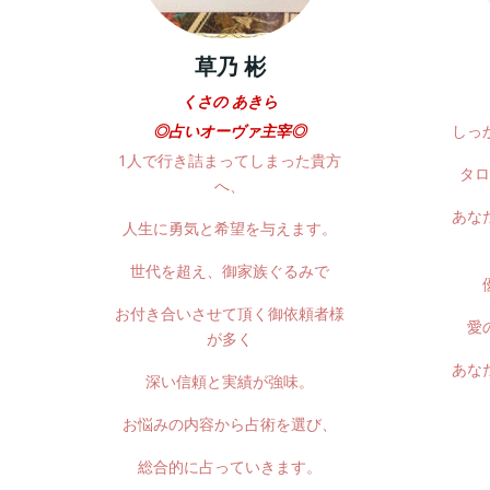
草乃 彬
くさの あきら
◎占いオーヴァ主宰◎
しっ
1人で行き詰まってしまった貴方
タロ
へ、
あな
人生に勇気と希望を与えます。
世代を超え、御家族ぐるみで
お付き合いさせて頂く御依頼者様
愛
が多く
あな
深い信頼と実績が強味。
お悩みの内容から占術を選び、
総合的に占っていきます。