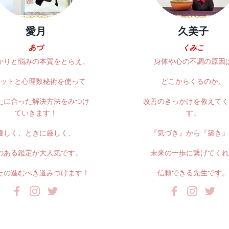
愛月
久美子
あづ
くみこ
かりと悩みの本質をとらえ、
身体や心の不調の原因
ットと心理数秘術を使って
どこからくるのか、
たに合った解決方法をみつけ
改善のきっかけを教えてく
ていきます！
す。
優しく、ときに厳しく、
『気づき』から『築き』
のある鑑定が大人気です。
未来の一歩に繋げてくれ
たの進むべき道みつけます！
信頼できる先生です。