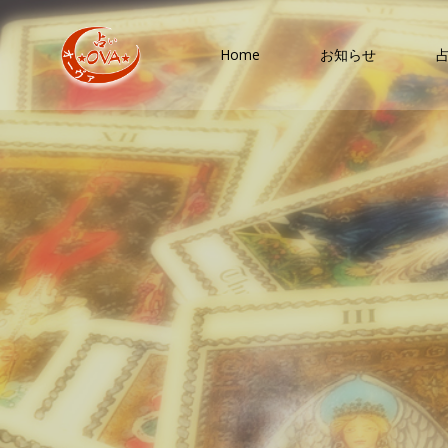
コ
ン
Home
お知らせ
テ
ン
ツ
へ
ス
キ
ッ
プ