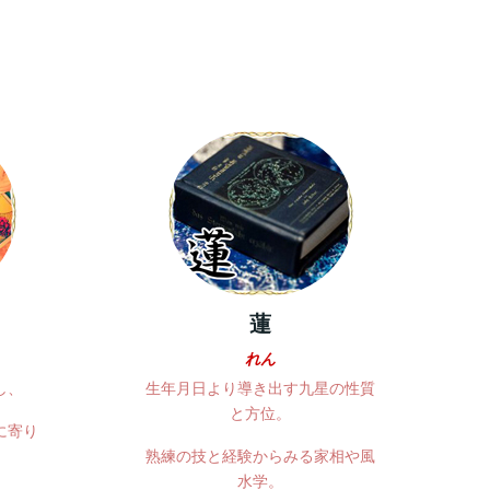
蓮
れん
し、
生年月日より導き出す九星の性質
と方位。
に寄り
熟練の技と経験からみる家相や風
水学。