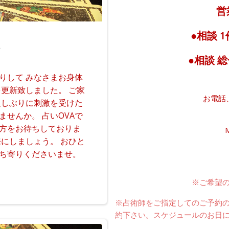
営
●相談 1
。
●相談 総
りして みなさまお身体
更新致しました。 ご家
お電話
久しぶりに刺激を受けた
せんか。 占いOVAで
方をお待ちしておりま
M
にしましょう。 おひと
立ち寄りくださいませ。
※ご希望
※占術師をご指定してのご予約
約下さい。スケジュールのお日