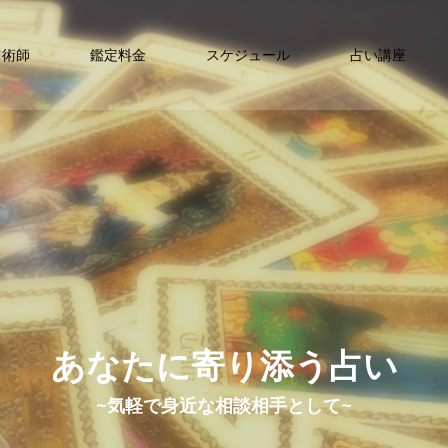
占術師
鑑定料金
スケジュール
占い講座
あなたに寄り添う占い
~気軽で身近な相談相手として~