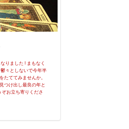
。
りました ! まもなく
 鬱々としないで今年半
をたててみませんか。
を見つけ出し最良の年と
うぞお立ち寄りくださ