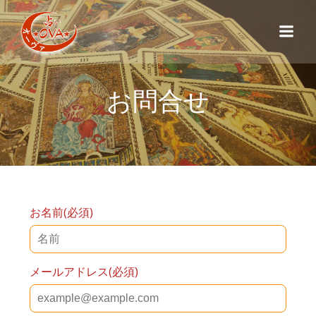
コ
ン
テ
ン
ツ
お問合せ
へ
ス
キ
ッ
プ
お名前(必須)
メールアドレス(必須)