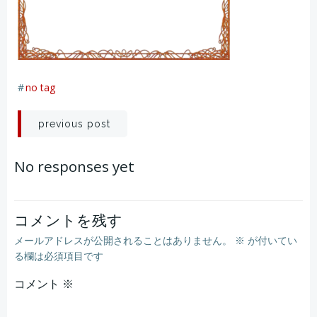
#
no tag
投
previous post
稿
No responses yet
ナ
ビ
コメントを残す
メールアドレスが公開されることはありません。
※
が付いてい
ゲ
る欄は必須項目です
コメント
ー
※