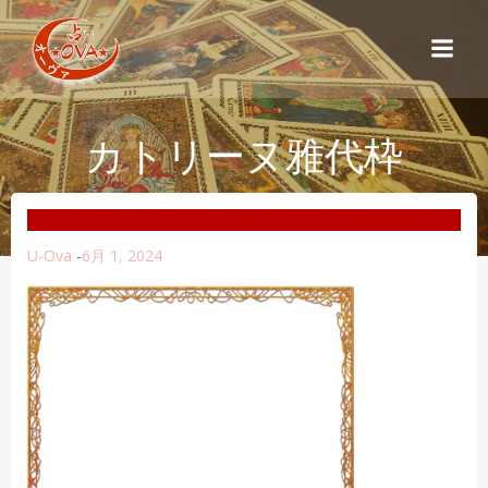
コ
ン
テ
ン
ツ
カトリーヌ雅代枠
へ
ス
キ
ッ
プ
U-Ova
-
6月 1, 2024