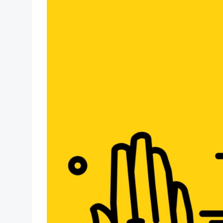
レ
ー
ヤ
ー