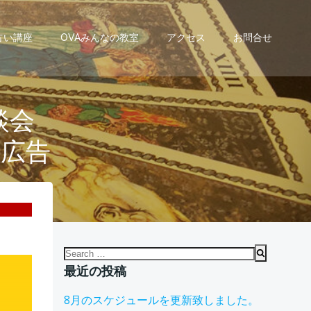
占い講座
OVAみんなの教室
アクセス
お問合せ
談会
 広告
Search
for:
最近の投稿
8月のスケジュールを更新致しました。