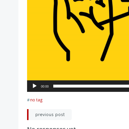
00:00
#
no tag
投
previous post