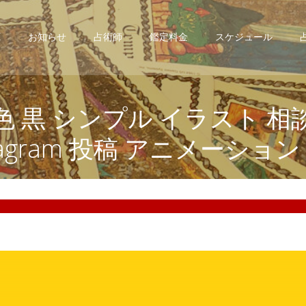
E
お知らせ
占術師
鑑定料金
スケジュール
色 黒 シンプル イラスト 相
stagram 投稿 アニメーション