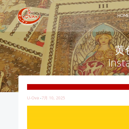
コ
ン
HOM
テ
ン
ツ
へ
ス
黄
キ
ッ
In
プ
U-Ova
-
7月 10, 2025
動
画
プ