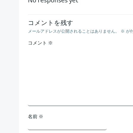
稿
No responses yet
ナ
コメントを残す
ビ
メールアドレスが公開されることはありません。
※
が
ゲ
コメント
※
ー
シ
ョ
ン
名前
※