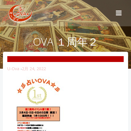
コ
ン
テ
ン
ツ
OVA １周年２
へ
ス
キ
ッ
プ
U-Ova
-
2月 24, 2022