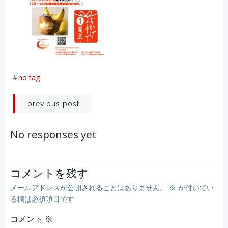
#
no tag
投
previous post
稿
No responses yet
ナ
ビ
コメントを残す
メールアドレスが公開されることはありません。
※
が付いてい
ゲ
る欄は必須項目です
コメント
ー
※