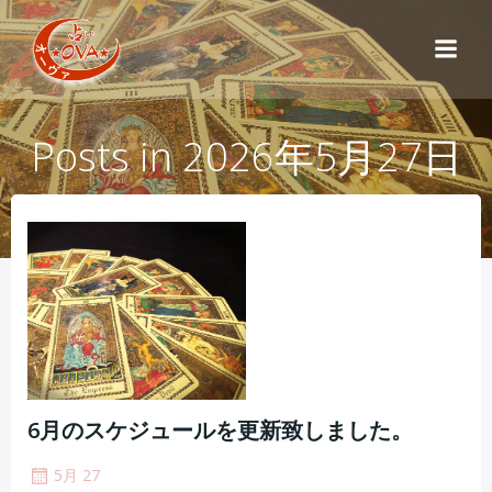
コ
ン
テ
ン
ツ
Posts in 2026年5月27日
へ
ス
キ
ッ
プ
6月のスケジュールを更新致しました。
5月 27