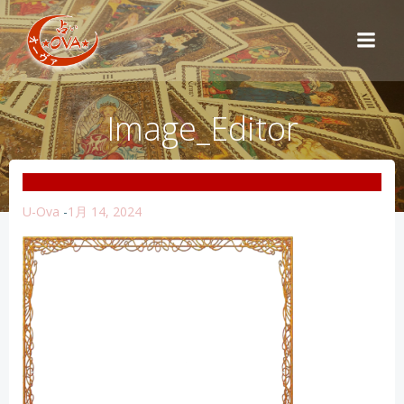
コ
ン
テ
ン
ツ
Image_Editor
へ
ス
キ
ッ
プ
U-Ova
-
1月 14, 2024