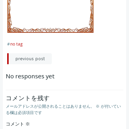
#
no tag
投
previous post
稿
No responses yet
ナ
ビ
コメントを残す
メールアドレスが公開されることはありません。
※
が付いてい
ゲ
る欄は必須項目です
コメント
ー
※