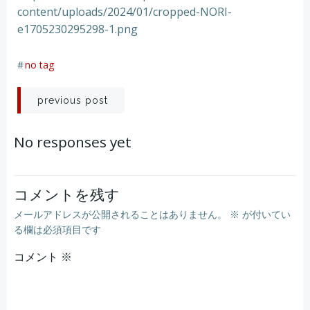
content/uploads/2024/01/cropped-NORI-
e1705230295298-1.png
#
no tag
投
previous post
稿
No responses yet
ナ
ビ
コメントを残す
メールアドレスが公開されることはありません。
※
が付いてい
ゲ
る欄は必須項目です
コメント
ー
※
シ