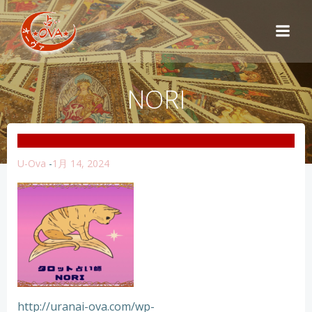
コ
ン
テ
ン
ツ
NORI
へ
ス
キ
ッ
プ
U-Ova
-
1月 14, 2024
http://uranai-ova.com/wp-